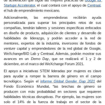
de aceleración que sigue las mejores prácticas de 
Google for 
Startups Accelerator
, el cual contará con el apoyo de 
Centraal
, 
el hub de emprendimiento mexicano. 
Adicionalmente, las emprendedoras recibirán ayuda 
personalizada para superar los principales retos de sus 
compañías, tendrán talleres y sesiones específicas enfocados 
en diseño de producto, adquisición de clientes y desarrollo de 
habilidades de liderazgo, y podrán acceder a la red de 
mentores, expertos de la industria, inversores de fondos de 
venture capital
 y emprendedores de la red global de Google, 
WeXchange/BID Lab y Centraal. Además, podrán mostrar sus 
avances en un 
Demo Day
, que se realizará el 1 y 2 de 
diciembre, en el marco del WeXchange Forum 2021.
El apoyo a iniciativas STEM lideradas por mujeres es clave 
para ayudar a romper la barrera de género en el campo 
tecnológico. Según el 
informe 
Global Gender Gap 2021
 del 
Fondo Económico Mundial, “las brechas de género se 
producen con más probabilidad en sectores que requieren 
habilidades técnicas disruptivas. Por ejemplo, las mujeres son 
solo el 14% de la fuerza de trabajo en el sector de la 