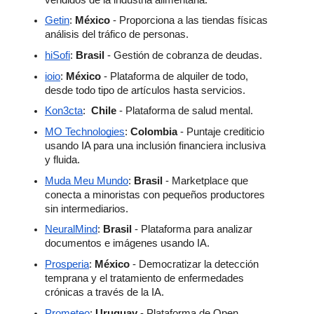
Getin
: 
México
 - Proporciona a las tiendas físicas 
análisis del tráfico de personas.
hiSofi
: 
Brasil
 - Gestión de cobranza de deudas.
ioio
: 
México
 - Plataforma de alquiler de todo, 
desde todo tipo de artículos hasta servicios.
Kon3cta
:  
Chile
 - Plataforma de salud mental.
MO Technologies
: 
Colombia
 - Puntaje crediticio 
usando IA para una inclusión financiera inclusiva 
y fluida.
Muda Meu Mundo
: 
Brasil 
- Marketplace que 
conecta a minoristas con pequeños productores 
sin intermediarios.
NeuralMind
: 
Brasil
 - Plataforma para analizar 
documentos e imágenes usando IA.
Prosperia
:
 México
 - Democratizar la detección 
temprana y el tratamiento de enfermedades 
crónicas a través de la IA. 
Prometeo
: 
Uruguay
 - Plataforma de Open 