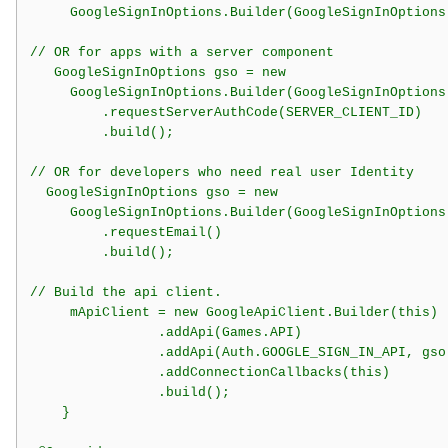
     GoogleSignInOptions.Builder(GoogleSignInOptions
// OR for apps with a server component

   GoogleSignInOptions gso = new

     GoogleSignInOptions.Builder(GoogleSignInOptions
         .requestServerAuthCode(SERVER_CLIENT_ID)

         .build();

// OR for developers who need real user Identity

  GoogleSignInOptions gso = new

     GoogleSignInOptions.Builder(GoogleSignInOptions
         .requestEmail()

         .build();

// Build the api client.

     mApiClient = new GoogleApiClient.Builder(this)

                .addApi(Games.API)

                .addApi(Auth.GOOGLE_SIGN_IN_API, gso)
                .addConnectionCallbacks(this)

                .build();

    }
