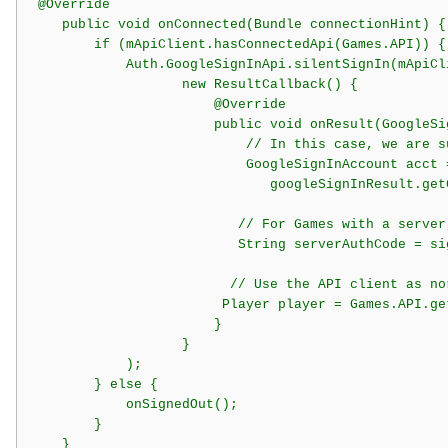
 @Override

    public void onConnected(Bundle connectionHint) {

        if (mApiClient.hasConnectedApi(Games.API)) {

            Auth.GoogleSignInApi.silentSignIn(mApiCl
                   new ResultCallback
() {

                       @Override

                       public void onResult(GoogleSi
                           // In this case, we are s
                           GoogleSignInAccount acct =
                              googleSignInResult.get
                          // For Games with a server
                          String serverAuthCode = si
                         // Use the API client as nor
                        Player player = Games.API.ge
                       }

                   }

            );

        } else {

            onSignedOut();

        }

    }