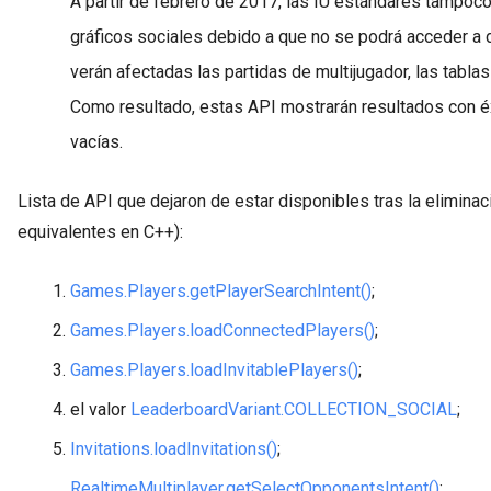
A partir de febrero de 2017, las IU estándares tampoc
gráficos sociales debido a que no se podrá acceder a 
verán afectadas las partidas de multijugador, las tablas
Como resultado, estas API mostrarán resultados con éx
vacías.
Lista de API que dejaron de estar disponibles tras la eliminac
equivalentes en C++):
Games.Players.getPlayerSearchIntent()
;
Games.Players.loadConnectedPlayers()
;
Games.Players.loadInvitablePlayers()
;
el valor
LeaderboardVariant.COLLECTION_SOCIAL
;
Invitations.loadInvitations()
;
RealtimeMultiplayer.getSelectOpponentsIntent()
;