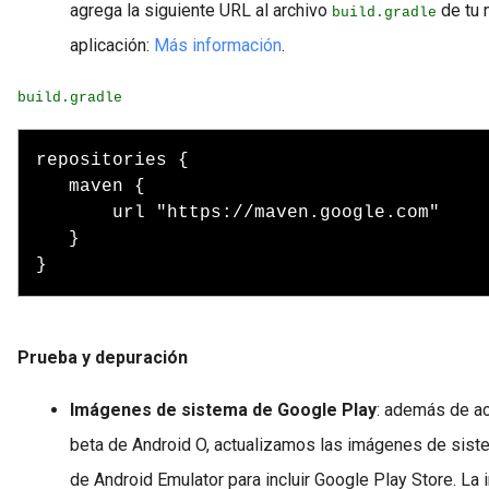
agrega la siguiente URL al archivo
de tu 
build.gradle
aplicación:
Más información
.
build.gradle
repositories {

   maven {

       url "https://maven.google.com"

   }

Prueba y depuración
Imágenes de sistema de Google Play
:
además de act
beta de Android O, actualizamos las imágenes de sist
de Android Emulator para incluir Google Play Store. La 