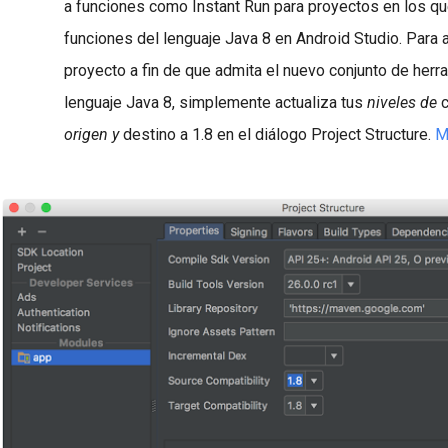
a funciones como Instant Run para proyectos en los q
funciones del lenguaje Java 8 en Android Studio. Para a
proyecto a fin de que admita el nuevo conjunto de herr
lenguaje Java 8, simplemente actualiza tus
niveles de
c
origen y
destino a 1.8 en el diálogo Project Structure.
M