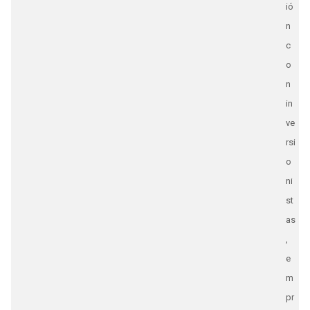
ió
n
c
o
n
in
ve
rsi
o
ni
st
as
,
e
m
pr