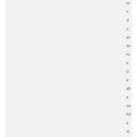
ie
n
d
o
ev
en
to
s
d
e
alt
a
ca
lid
a
d;