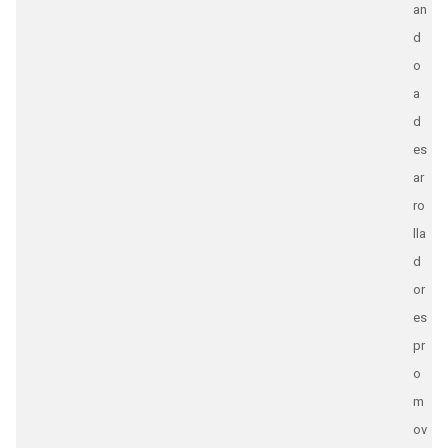
an
d
o
a
d
es
ar
ro
lla
d
or
es
pr
o
m
ov