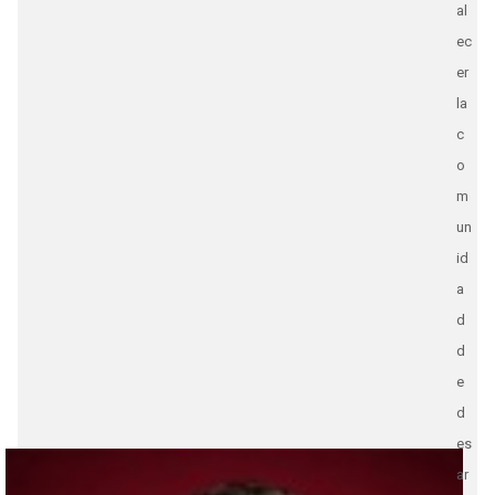
al
ec
er
la
c
o
m
un
id
a
d
d
e
d
es
ar