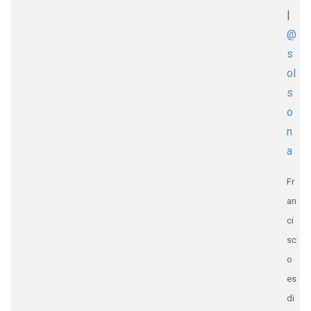
|
@
s
ol
s
o
n
a
Fr
an
ci
sc
o
es
di