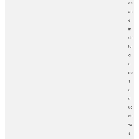
es
as
e
in
sti
tu
ci
o
ne
s
e
d
uc
ati
va
s.