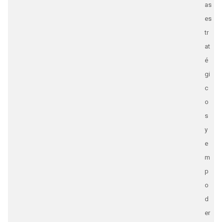
as
es
tr
at
é
gi
c
o
s
y
e
m
p
o
d
er