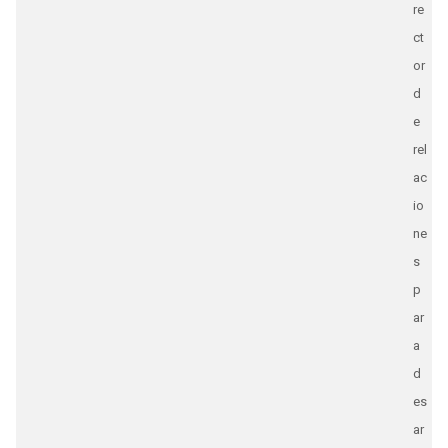
re
ct
or
d
e
rel
ac
io
ne
s
p
ar
a
d
es
ar