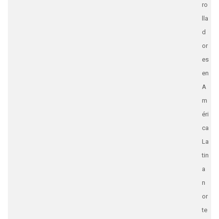
ro
lla
d
or
es
en
A
m
éri
ca
La
tin
a
n
or
te