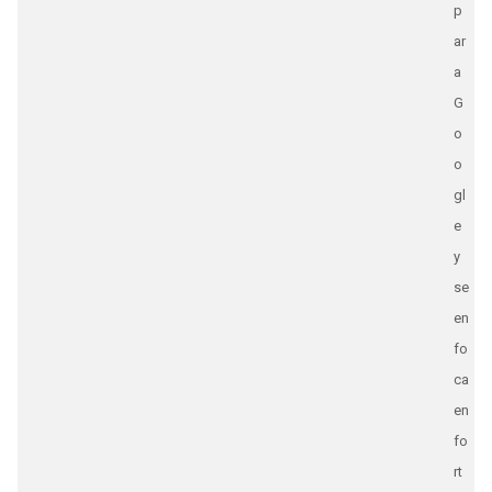
p
ar
a
G
o
o
gl
e
y
se
en
fo
ca
en
fo
rt