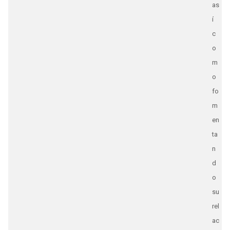
as
í
c
o
m
o
fo
m
en
ta
n
d
o
su
rel
ac