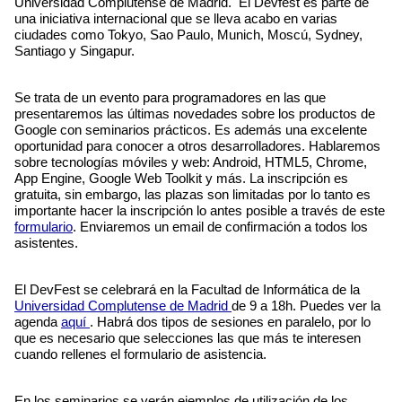
Universidad Complutense de Madrid.  El Devfest es parte de 
una iniciativa internacional que se lleva acabo en varias 
ciudades como Tokyo, Sao Paulo, Munich, Moscú, Sydney, 
Santiago y Singapur. 
Se trata de un evento para programadores en las que 
presentaremos las últimas novedades sobre los productos de 
Google con seminarios prácticos. Es además una excelente 
oportunidad para conocer a otros desarrolladores. Hablaremos 
sobre tecnologías móviles y web: Android, HTML5, Chrome, 
App Engine, Google Web Toolkit y más. La inscripción es 
gratuita, sin embargo, las plazas son limitadas por lo tanto es 
importante hacer la inscripción lo antes posible a través de este 
formulario
. Enviaremos un email de confirmación a todos los 
asistentes.
El DevFest se celebrará en la Facultad de Informática de la 
Universidad Complutense de Madrid 
de 9 a 18h. Puedes ver la 
agenda 
aquí 
. Habrá dos tipos de sesiones en paralelo, por lo 
que es necesario que selecciones las que más te interesen 
cuando rellenes el formulario de asistencia.
En los seminarios se verán ejemplos de utilización de los 