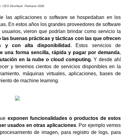
r. CEO DevHack. Firebase GDE.
e las aplicaciones o software se hospedaban en los 
as. En estos años los grandes proveedores de software 
y de servicios que usan millones de usuarios, vieron que podrían brindar como servicio la 
o las buenas prácticas y tácticas con las que ofrecen 
s y con alta disponibilidad.
 Estos servicios de 
de una forma sencilla, rápida
y pagar por demanda
, 
tación en la nube o cloud computing
. Y desde ahí 
cer y tenemos cientos de servicios disponibles en la 
miento, máquinas virtuales, aplicaciones, bases de 
iento de machine learning.
que 
exponen funcionalidades o productos de estos 
er usados en otras aplicaciones
. Por ejemplo vemos 
rocesamiento de imagen, para registro de logs, para 