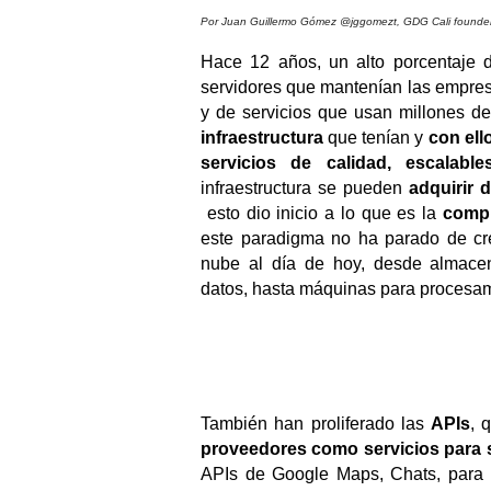
Por Juan Guillermo Gómez @jggomezt, GDG Cali founde
Hace 12 años, un alto porcentaje d
servidores que mantenían las empres
infraestructura 
que tenían y 
con ell
servicios de calidad, escalable
infraestructura se pueden 
adquirir 
 esto dio inicio a lo que es la 
compu
este paradigma no ha parado de cre
nube al día de hoy, desde almacena
datos, hasta máquinas para procesam
También han proliferado las 
APIs
, 
proveedores como servicios para s
APIs de Google Maps, Chats, para p