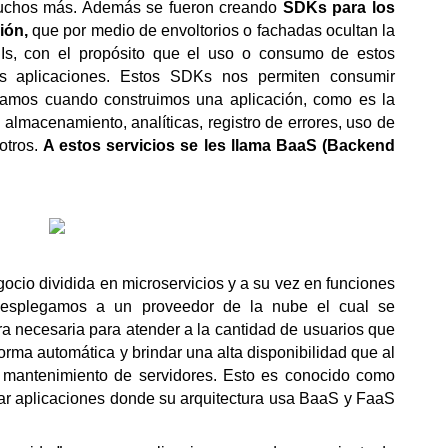
uchos más. Además se fueron creando 
SDKs para los 
ión, 
que por medio de envoltorios o fachadas ocultan la 
Is, con el propósito que el uso o consumo de estos 
as aplicaciones. Estos SDKs nos permiten consumir 
lamos cuando construimos una aplicación, como es la 
 almacenamiento, analíticas, registro de errores, uso de 
otros. 
A estos servicios se les llama BaaS (Backend 
io dividida en microservicios y a su vez en funciones 
 desplegamos a un proveedor de la nube el cual se 
ra necesaria para atender a la cantidad de usuarios que 
ma automática y brindar una alta disponibilidad que al 
final nos reduce la administración y mantenimiento de servidores. Esto es conocido como 
ar aplicaciones donde su arquitectura usa BaaS y FaaS 